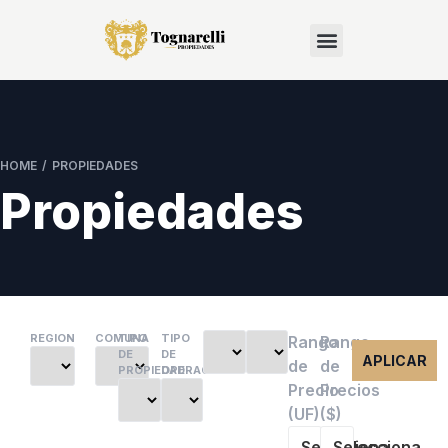
HOME / PROPIEDADES
Propiedades
REGION
COMUNA
TIPO
TIPO
Rango
Rango
DE
DE
APLICAR
de
de
PROPIEDAD
OPERACIÓN
Precio
Precios
(UF)
($)
Selecciona
Selecciona