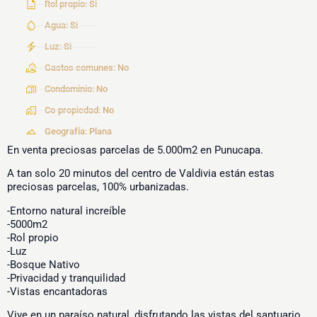
Rol propio: Si
Agua: Si
Luz: Si
Gastos comunes: No
Condominio: No
Co-propiedad: No
Geografía: Plana
En venta preciosas parcelas de 5.000m2 en Punucapa.
A tan solo 20 minutos del centro de Valdivia están estas
preciosas parcelas, 100% urbanizadas.
-Entorno natural increíble
-5000m2
-Rol propio
-Luz
-Bosque Nativo
-Privacidad y tranquilidad
-Vistas encantadoras
Vive en un paraíso natural, disfrutando las vistas del santuario